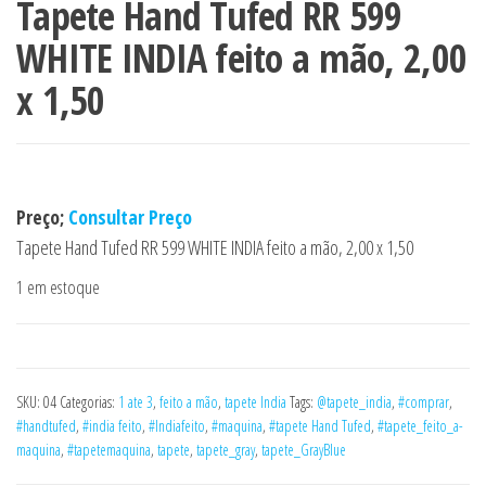
Tapete Hand Tufed RR 599
WHITE INDIA feito a mão, 2,00
x 1,50
Preço;
Consultar Preço
Tapete Hand Tufed RR 599 WHITE INDIA feito a mão, 2,00 x 1,50
1 em estoque
SKU:
04
Categorias:
1 ate 3
,
feito a mão
,
tapete India
Tags:
@tapete_india
,
#comprar
,
#handtufed
,
#india feito
,
#Indiafeito
,
#maquina
,
#tapete Hand Tufed
,
#tapete_feito_a-
maquina
,
#tapetemaquina
,
tapete
,
tapete_gray
,
tapete_GrayBlue