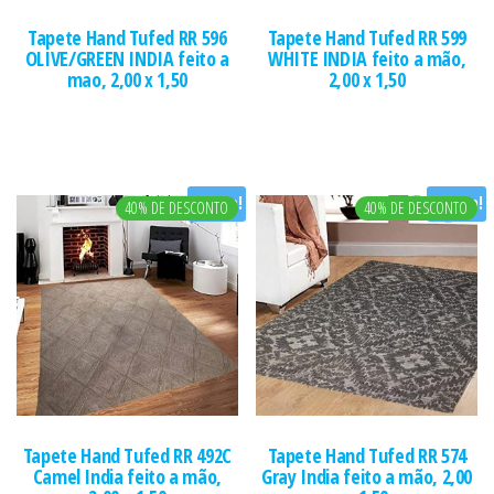
Tapete Hand Tufed RR 596
Tapete Hand Tufed RR 599
OLIVE/GREEN INDIA feito a
WHITE INDIA feito a mão,
mao, 2,00 x 1,50
2,00 x 1,50
Oferta!
Oferta!
40% DE DESCONTO
40% DE DESCONTO
Tapete Hand Tufed RR 492C
Tapete Hand Tufed RR 574
Camel India feito a mão,
Gray India feito a mão, 2,00