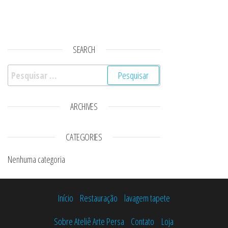
SEARCH
Pesquisar por:
ARCHIVES
CATEGORIES
Nenhuma categoria
Início
Restauração
lavagem tapete
Sobre Ateliê Arte Persa
Contato
Loja