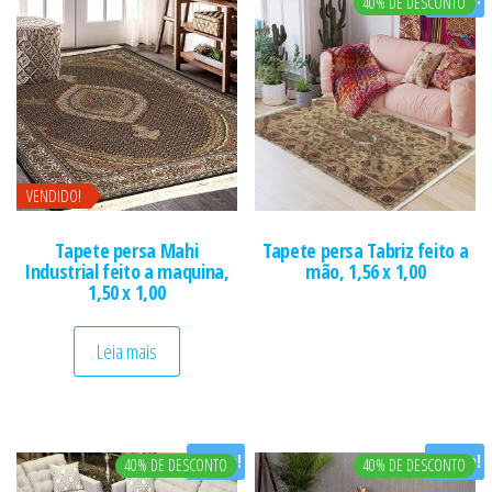
40% DE DESCONTO
VENDIDO!
Tapete persa Mahi
Tapete persa Tabriz feito a
Industrial feito a maquina,
mão, 1,56 x 1,00
1,50 x 1,00
Leia mais
Oferta!
Oferta!
40% DE DESCONTO
40% DE DESCONTO