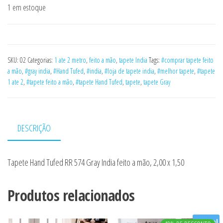
1 em estoque
SKU:
02
Categorias:
1 ate 2 metro
,
feito a mão
,
tapete India
Tags:
#comprar tapete feito
a mão
,
#gray india
,
#Hand Tufed
,
#india
,
#loja de tapete india
,
#melhor tapete
,
#tapete
1 ate 2
,
#tapete feito a mão
,
#tapete Hand Tufed
,
tapete
,
tapete Gray
DESCRIÇÃO
Tapete Hand Tufed RR 574 Gray India feito a mão, 2,00 x 1,50
Produtos relacionados
Oferta!