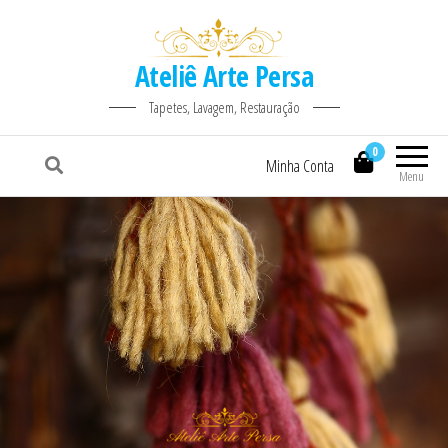
Ateliê Arte Persa
Tapetes, Lavagem, Restauração
0
Minha Conta
Menu