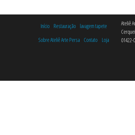
Ateliê 
Início
Restauração
lavagem tapete
Cerquei
Sobre Ateliê Arte Persa
Contato
Loja
01422-