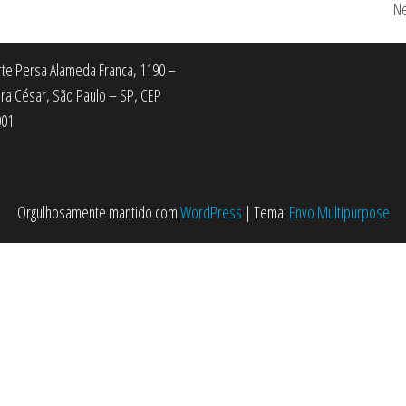
Ne
Arte Persa Alameda Franca, 1190 –
ra César, São Paulo – SP, CEP
001
Orgulhosamente mantido com
WordPress
|
Tema:
Envo Multipurpose