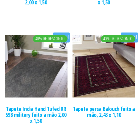
2,00 x 1,50
x 1,50
Oferta!
Oferta!
40% DE DESCONTO
40% DE DESCONTO
Tapete India Hand Tufed RR
Tapete persa Balouch feito a
598 militery feito a mão 2,00
mão, 2,43 x 1,10
x 1,50