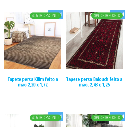
Oferta!
Oferta!
40% DE DESCONTO
40% DE DESCONTO
Tapete persa Kilim feito a
Tapete persa Balouch feito a
mao 2,20 x 1,72
mao, 2,43 x 1,25
Oferta!
Oferta!
40% DE DESCONTO
40% DE DESCONTO