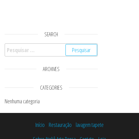
SEARCH
Pesquisar por:
ARCHIVES
CATEGORIES
Nenhuma categoria
Início
Restauração
lavagem tapete
Sobre Ateliê Arte Persa
Contato
Loja