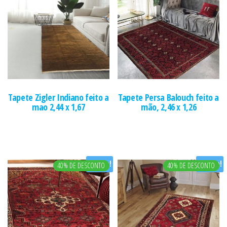
Tapete Zigler Indiano feito a
Tapete Persa Balouch feito a
mao 2,44 x 1,67
mão, 2,46 x 1,26
Oferta!
Oferta!
40% DE DESCONTO
40% DE DESCONTO