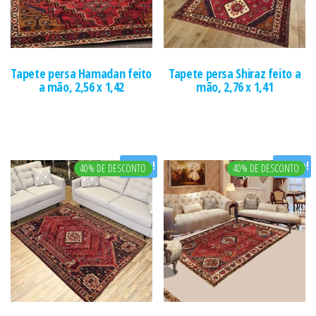
Tapete persa Hamadan feito
Tapete persa Shiraz feito a
a mão, 2,56 x 1,42
mão, 2,76 x 1,41
Oferta!
Oferta!
40% DE DESCONTO
40% DE DESCONTO