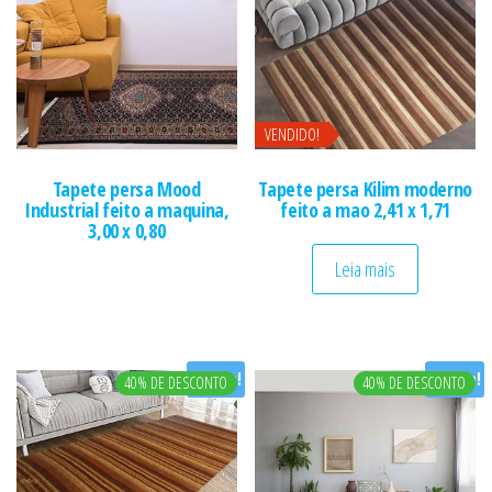
VENDIDO!
Tapete persa Mood
Tapete persa Kilim moderno
Industrial feito a maquina,
feito a mao 2,41 x 1,71
3,00 x 0,80
Leia mais
Oferta!
Oferta!
40% DE DESCONTO
40% DE DESCONTO