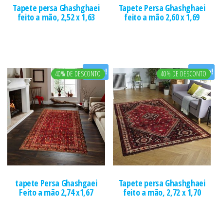
Tapete persa Ghashghaei
Tapete Persa Ghashghaei
feito a mão, 2,52 x 1,63
feito a mão 2,60 x 1,69
Oferta!
Oferta!
40% DE DESCONTO
40% DE DESCONTO
tapete Persa Ghashgaei
Tapete persa Ghashghaei
Feito a mão 2,74 x1,67
feito a mão, 2,72 x 1,70