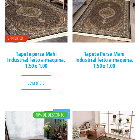
VENDIDO!
Tapete persa Mahi
Tapete Persa Mahi
Industrial feito a maquina,
Industrial feito a maquina,
1,50 x 1,00
1,50 x 1,00
Leia mais
Oferta!
40% DE DESCONTO