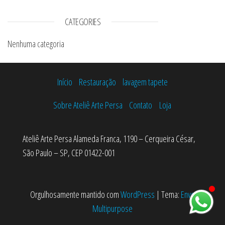
CATEGORIES
Nenhuma categoria
Início
Restauração
lavagem tapete
Sobre Ateliê Arte Persa
Contato
Loja
Ateliê Arte Persa Alameda Franca, 1190 – Cerqueira César,
São Paulo – SP, CEP 01422-001
Orgulhosamente mantido com
WordPress
|
Tema:
Envo
Multipurpose