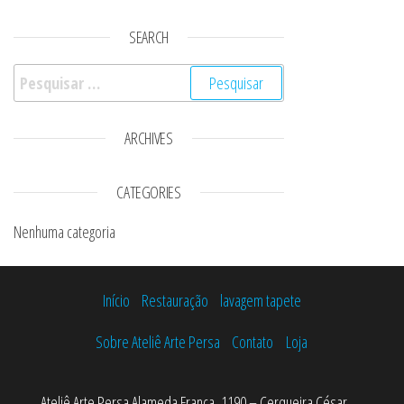
SEARCH
Pesquisar por:
ARCHIVES
CATEGORIES
Nenhuma categoria
Início
Restauração
lavagem tapete
Sobre Ateliê Arte Persa
Contato
Loja
Ateliê Arte Persa Alameda Franca, 1190 – Cerqueira César,