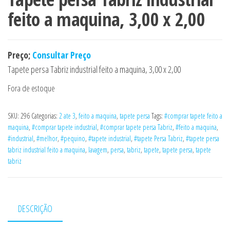
feito a maquina, 3,00 x 2,00
Preço;
Consultar Preço
Tapete persa Tabriz industrial feito a maquina, 3,00 x 2,00
Fora de estoque
SKU:
296
Categorias:
2 ate 3
,
feito a maquina
,
tapete persa
Tags:
#comprar tapete feito a
maquina
,
#comprar tapete industrial
,
#comprar tapete persa Tabriz
,
#feito a maquina
,
#industrial
,
#melhor
,
#pequino
,
#tapete industrial
,
#tapete Persa Tabriz
,
#tapete persa
tabriz industrial feito a maquina
,
lavagem
,
persa
,
tabriz
,
tapete
,
tapete persa
,
tapete
tabriz
DESCRIÇÃO