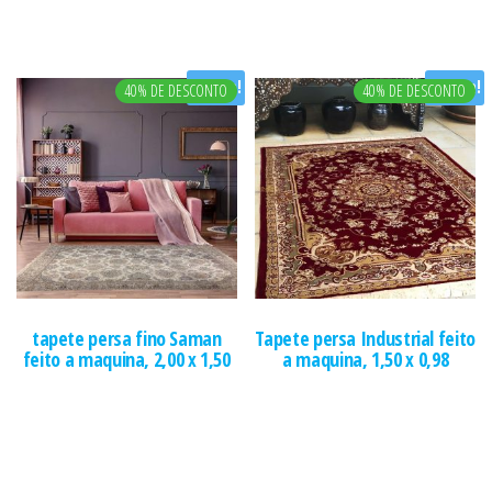
Oferta!
Oferta!
40% DE DESCONTO
40% DE DESCONTO
tapete persa fino Saman
Tapete persa Industrial feito
feito a maquina, 2,00 x 1,50
a maquina, 1,50 x 0,98