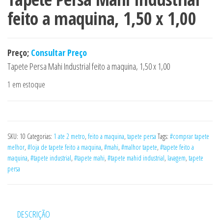
feito a maquina, 1,50 x 1,00
Preço;
Consultar Preço
Tapete Persa Mahi Industrial feito a maquina, 1,50 x 1,00
1 em estoque
SKU:
10
Categorias:
1 ate 2 metro
,
feito a maquina
,
tapete persa
Tags:
#comprar tapete
melhor
,
#loja de tapete feito a maquina
,
#mahi
,
#malhor tapete
,
#tapete feito a
maquina
,
#tapete industrial
,
#tapete mahi
,
#tapete mahid industrial
,
lavagem
,
tapete
persa
DESCRIÇÃO