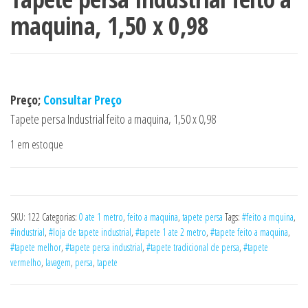
maquina, 1,50 x 0,98
Preço;
Consultar Preço
Tapete persa Industrial feito a maquina, 1,50 x 0,98
1 em estoque
SKU:
122
Categorias:
0 ate 1 metro
,
feito a maquina
,
tapete persa
Tags:
#feito a mquina
,
#industrial
,
#loja de tapete industrial
,
#tapete 1 ate 2 metro
,
#tapete feito a maquina
,
#tapete melhor
,
#tapete persa industrial
,
#tapete tradicional de persa
,
#tapete
vermelho
,
lavagem
,
persa
,
tapete