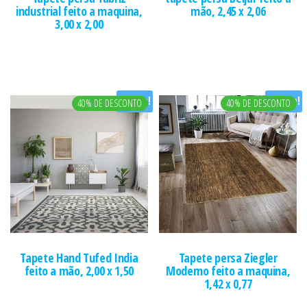
industrial feito a maquina,
mão, 2,45 x 2,06
3,00 x 2,00
Oferta!
Oferta!
40% DE DESCONTO
40% DE DESCONTO
Tapete Hand Tufed India
Tapete persa Ziegler
feito a mão, 2,00 x 1,50
Moderno feito a maquina,
1,42 x 0,77