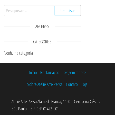
Pesquisar por:
ARCHIVES
CATEGORIES
Nenhuma categoria
Início
Restauração
lavagem tapete
Sobre Ateliê Arte Persa
Contato
Loja
Ateliê Arte Persa Alameda Franca, 1190 – Cerqueira César,
São Paulo – SP, CEP 01422-001