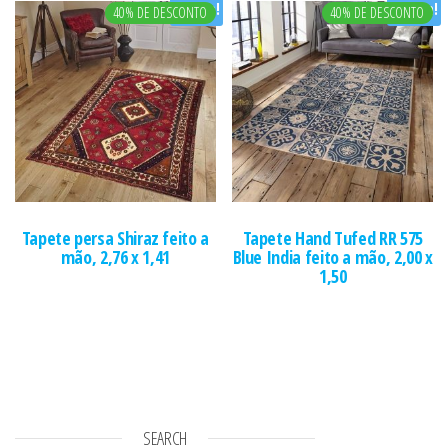
Oferta!
Oferta!
40% DE DESCONTO
40% DE DESCONTO
Tapete persa Shiraz feito a
Tapete Hand Tufed RR 575
mão, 2,76 x 1,41
Blue India feito a mão, 2,00 x
1,50
SEARCH