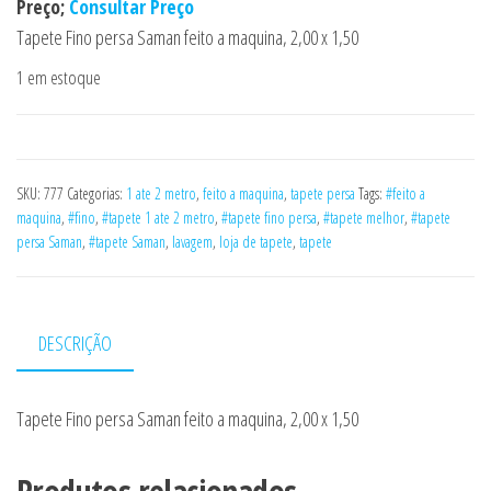
Preço;
Consultar Preço
Tapete Fino persa Saman feito a maquina, 2,00 x 1,50
1 em estoque
SKU:
777
Categorias:
1 ate 2 metro
,
feito a maquina
,
tapete persa
Tags:
#feito a
maquina
,
#fino
,
#tapete 1 ate 2 metro
,
#tapete fino persa
,
#tapete melhor
,
#tapete
persa Saman
,
#tapete Saman
,
lavagem
,
loja de tapete
,
tapete
DESCRIÇÃO
Tapete Fino persa Saman feito a maquina, 2,00 x 1,50