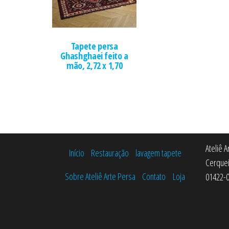
Tapete persa
Ghashghaei feito a
mão, 2,72 x 1,70
Ateliê 
Início
Restauração
lavagem tapete
Cerquei
Sobre Ateliê Arte Persa
Contato
Loja
01422-