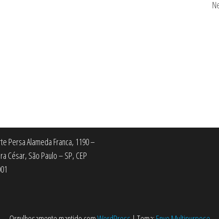
Ne
Arte Persa Alameda Franca, 1190 –
ra César, São Paulo – SP, CEP
001
Orgulhosamente mantido com
WordPress
|
Tema:
Envo Multipurpose