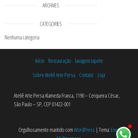
ARCHIVES
CATEGORIES
Nenhuma categoria
Início
Restauração
lavagem tapete
Sobre Ateliê Arte Persa
Contato
Loja
Ateliê Arte Persa Alameda Franca, 1190 – Cerqueira César,
São Paulo – SP, CEP 01422-001
Orgulhosamente mantido com
WordPress
|
Tema:
Envo