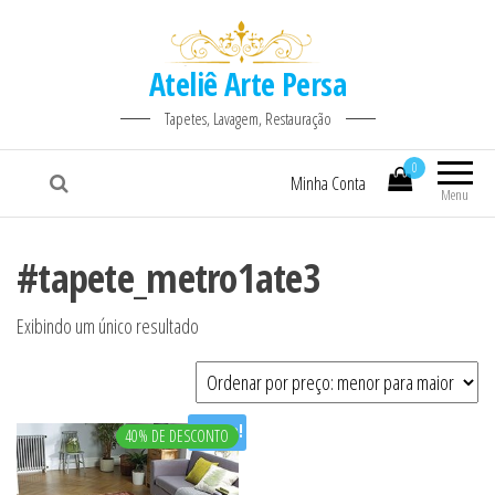
Ateliê Arte Persa
Tapetes, Lavagem, Restauração
0
Minha Conta
Menu
#tapete_metro1ate3
Exibindo um único resultado
Oferta!
40% DE DESCONTO