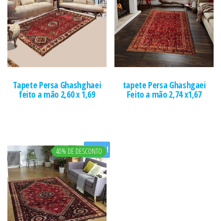
Tapete Persa Ghashghaei
tapete Persa Ghashgaei
feito a mão 2,60 x 1,69
Feito a mão 2,74 x1,67
Oferta!
40% DE DESCONTO