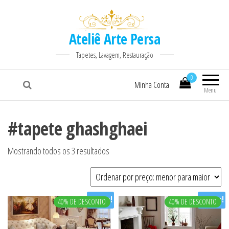
Ateliê Arte Persa
Tapetes, Lavagem, Restauração
0
Minha Conta
Menu
#tapete ghashghaei
Classificado por preço: baixo para alto
Mostrando todos os 3 resultados
Oferta!
Oferta!
40% DE DESCONTO
40% DE DESCONTO