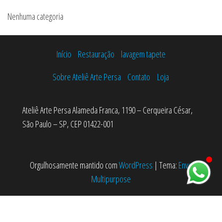
Nenhuma categoria
Início
Restauração
lavagem tapete
Sobre Ateliê Arte Persa
Contato
Loja
Ateliê Arte Persa Alameda Franca, 1190 – Cerqueira César,
São Paulo – SP, CEP 01422-001
Orgulhosamente mantido com
WordPress
|
Tema:
Envo
Multipurpose