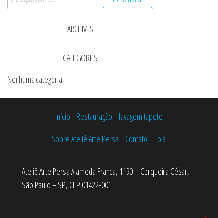
ARCHIVES
CATEGORIES
Nenhuma categoria
Início
Restauração
lavagem tapete
Sobre Ateliê Arte Persa
Contato
Loja
Ateliê Arte Persa Alameda Franca, 1190 – Cerqueira César,
São Paulo – SP, CEP 01422-001