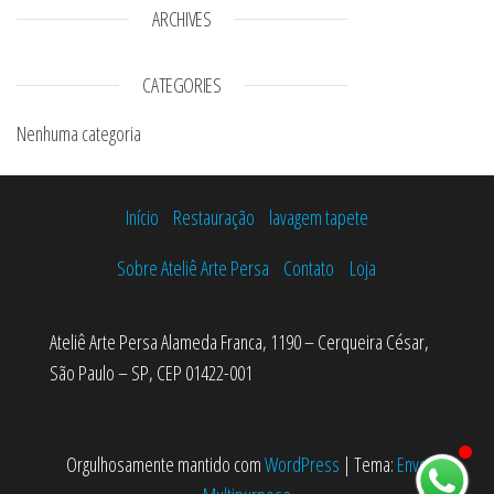
ARCHIVES
CATEGORIES
Nenhuma categoria
Início
Restauração
lavagem tapete
Sobre Ateliê Arte Persa
Contato
Loja
Ateliê Arte Persa Alameda Franca, 1190 – Cerqueira César,
São Paulo – SP, CEP 01422-001
Orgulhosamente mantido com
WordPress
|
Tema:
Envo