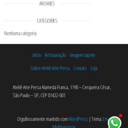
ARCHIVES
CATEGORIES
Nenhuma categoria
Início
Restauração
lavagem tapete
Sobre Ateliê Arte Persa
Contato
Loja
Ateliê Arte Persa Alameda Franca, 1190 – Cerqueira César,
São Paulo – SP, CEP 01422-001
Orgulhosamente mantido com
WordPress
|
Tema:
Envo
Multipurpose