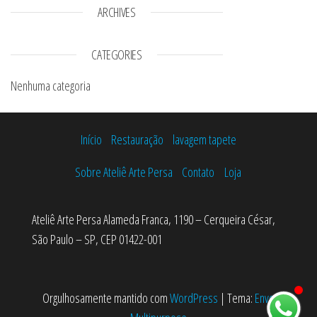
ARCHIVES
CATEGORIES
Nenhuma categoria
Início
Restauração
lavagem tapete
Sobre Ateliê Arte Persa
Contato
Loja
Ateliê Arte Persa Alameda Franca, 1190 – Cerqueira César,
São Paulo – SP, CEP 01422-001
Orgulhosamente mantido com
WordPress
|
Tema:
Envo