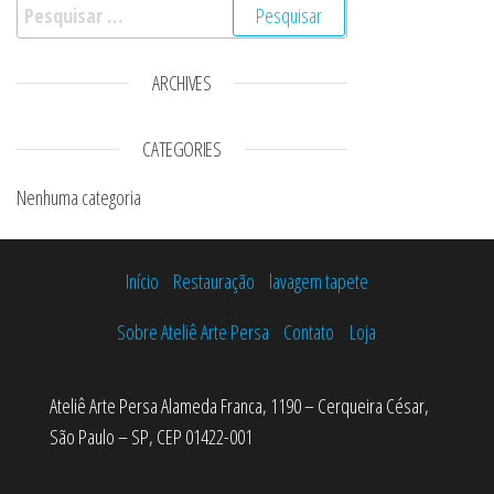
Pesquisar por:
ARCHIVES
CATEGORIES
Nenhuma categoria
Início
Restauração
lavagem tapete
Sobre Ateliê Arte Persa
Contato
Loja
Ateliê Arte Persa Alameda Franca, 1190 – Cerqueira César,
São Paulo – SP, CEP 01422-001