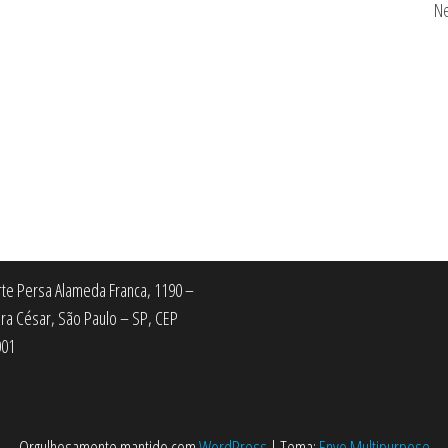
Ne
Arte Persa Alameda Franca, 1190 –
ra César, São Paulo – SP, CEP
001
Orgulhosamente mantido com
WordPress
|
Tema:
Envo Multipurpose