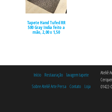
Tapete Hand Tufed RR
500 Gray India feito a
mão, 2,00 x 1,50
Ateliê 
Início
Restauração
lavagem tapete
Cerquei
Sobre Ateliê Arte Persa
Contato
Loja
01422-