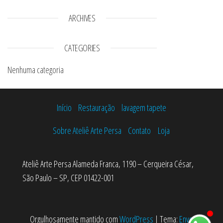
ARCHIVES
CATEGORIES
Nenhuma categoria
Início
Restauração
lavagem tapete
Sobre Ateliê Arte Persa
Contato
Loja
Ateliê Arte Persa Alameda Franca, 1190 – Cerqueira César,
São Paulo – SP, CEP 01422-001
Orgulhosamente mantido com
WordPress
|
Tema:
Envo