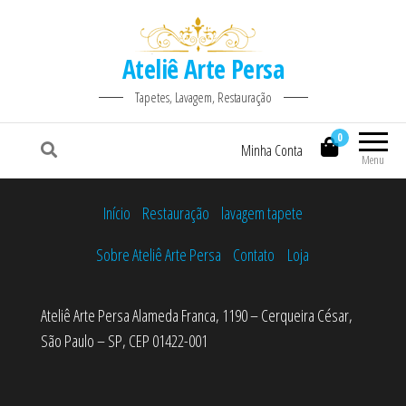
Ateliê Arte Persa
Tapetes, Lavagem, Restauração
0
Minha Conta
Menu
Início
Restauração
lavagem tapete
Sobre Ateliê Arte Persa
Contato
Loja
Ateliê Arte Persa Alameda Franca, 1190 – Cerqueira César,
São Paulo – SP, CEP 01422-001