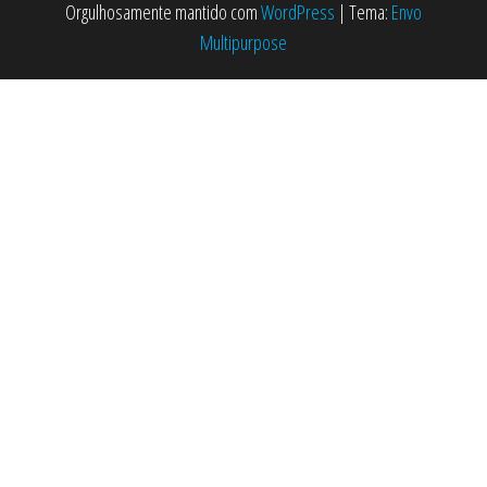
Orgulhosamente mantido com
WordPress
|
Tema:
Envo
Multipurpose