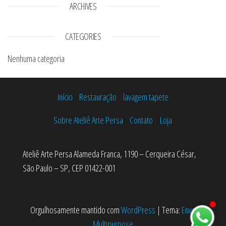
ARCHIVES
CATEGORIES
Nenhuma categoria
Início
Restauração
lavagem tapete
Sobre Ateliê Arte Persa
Contato
Loja
Ateliê Arte Persa Alameda Franca, 1190 – Cerqueira César,
São Paulo – SP, CEP 01422-001
Orgulhosamente mantido com
WordPress
|
Tema:
Envo
Multipurpose